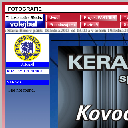
FOTOGRAFIE
Úvod
Projekt PARTNER
T
Představujeme
Partneři
S
lávia Brno v pátek 18.ledna 2013 od 19.00 a v sobotu 19.ledna 2013 
UTKÁNÍ
ROZPISY TRÉNINKŮ
VZKAZY