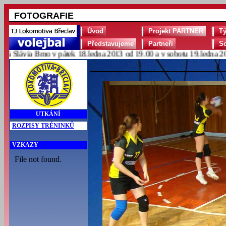
FOTOGRAFIE
Úvod
Projekt PARTNER
T
Představujeme
Partneři
S
lávia Brno v pátek 18.ledna 2013 od 19.00 a v sobotu 19.ledna 2013 
UTKÁNÍ
ROZPISY TRÉNINKŮ
VZKAZY