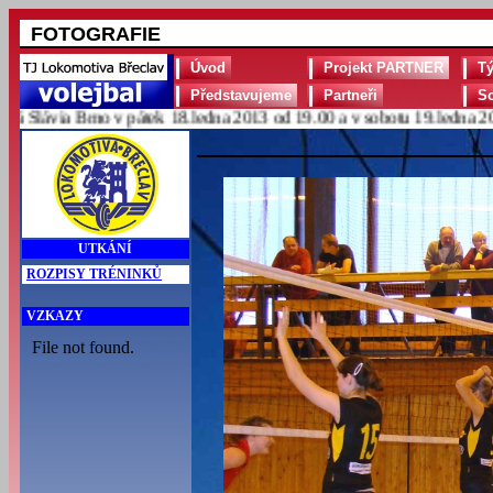
FOTOGRAFIE
Úvod
Projekt PARTNER
T
Představujeme
Partneři
S
lávia Brno v pátek 18.ledna 2013 od 19.00 a v sobotu 19.ledna 2013 
UTKÁNÍ
ROZPISY TRÉNINKŮ
VZKAZY