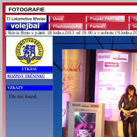
FOTOGRAFIE
Úvod
Projekt PARTNER
T
Představujeme
Partneři
S
lávia Brno v pátek 18.ledna 2013 od 19.00 a v sobotu 19.ledna 2013 
UTKÁNÍ
ROZPISY TRÉNINKŮ
VZKAZY