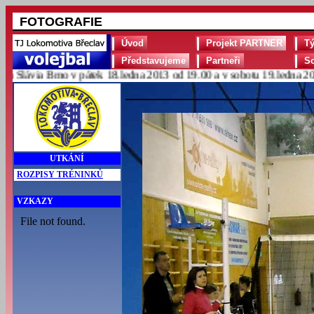
FOTOGRAFIE
Úvod
Projekt PARTNER
T
Představujeme
Partneři
S
lávia Brno v pátek 18.ledna 2013 od 19.00 a v sobotu 19.ledna 2013 
UTKÁNÍ
ROZPISY TRÉNINKŮ
VZKAZY