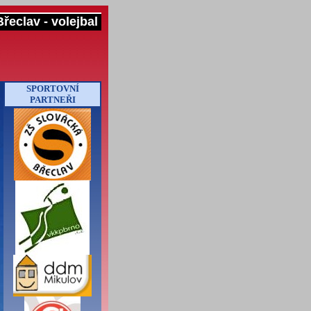
řeclav - volejbal
SPORTOVNÍ
PARTNEŘI