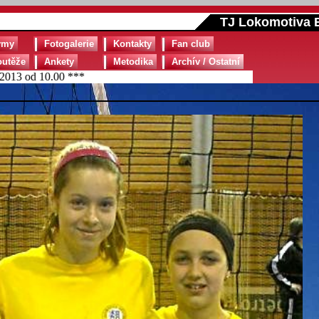
TJ Lokomotiva B
ýmy
Fotogalerie
Kontakty
Fan club
outěže
Ankety
Metodika
Archív / Ostatní
d 10.00 ***