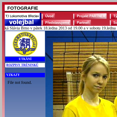
FOTOGRAFIE
Úvod
Projekt PARTNER
T
Představujeme
Partneři
S
via Brno v pátek 18.ledna 2013 od 19.00 a v sobotu 19.ledna 2013 o
UTKÁNÍ
ROZPISY TRÉNINKŮ
VZKAZY