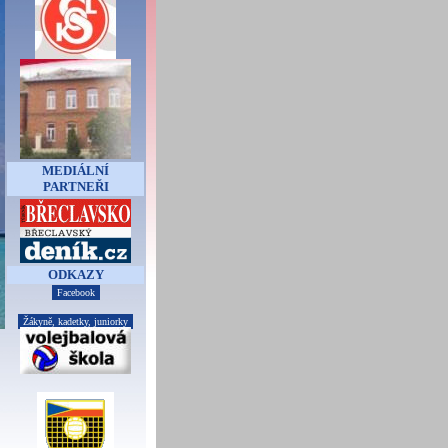
MEDIÁLNÍ
PARTNEŘI
ODKAZY
Facebook
Žákyně, kadetky, juniorky