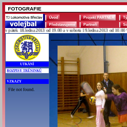
FOTOGRAFIE
Úvod
Projekt PARTNER
T
Představujeme
Partneři
S
pátek 18.ledna 2013 od 19.00 a v sobotu 19.ledna 2013 od 10.00 ***
UTKÁNÍ
ROZPISY TRÉNINKŮ
VZKAZY