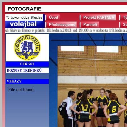
FOTOGRAFIE
Úvod
Projekt PARTNER
T
Představujeme
Partneři
S
Slávia Brno v pátek 18.ledna 2013 od 19.00 a v sobotu 19.ledna 2013
UTKÁNÍ
ROZPISY TRÉNINKŮ
VZKAZY