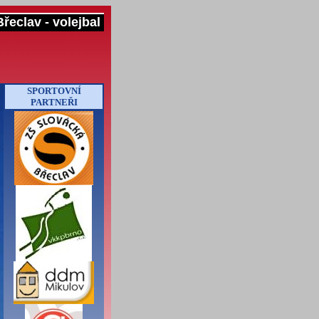
řeclav - volejbal
SPORTOVNÍ
PARTNEŘI