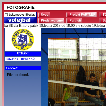
FOTOGRAFIE
Úvod
Projekt PARTNER
T
Představujeme
Partneři
S
Slávia Brno v pátek 18.ledna 2013 od 19.00 a v sobotu 19.ledna 2013
UTKÁNÍ
ROZPISY TRÉNINKŮ
VZKAZY