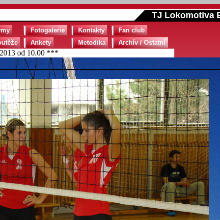
TJ Lokomotiva B
ýmy
Fotogalerie
Kontakty
Fan club
outěže
Ankety
Metodika
Archív / Ostatní
 od 10.00 ***