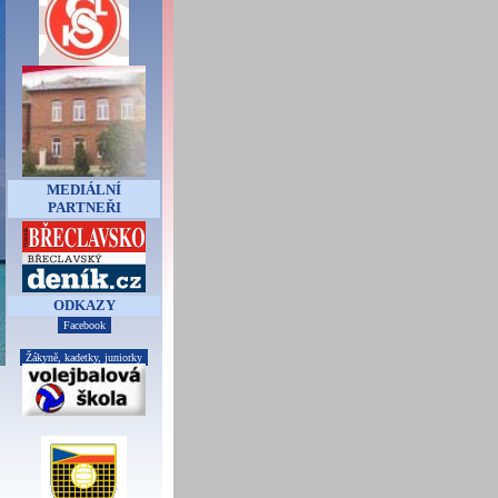
MEDIÁLNÍ
PARTNEŘI
ODKAZY
Facebook
Žákyně, kadetky, juniorky