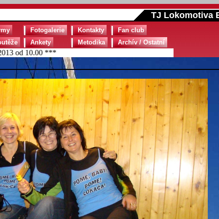
TJ Lokomotiva B
ýmy
Fotogalerie
Kontakty
Fan club
outěže
Ankety
Metodika
Archív / Ostatní
od 10.00 ***