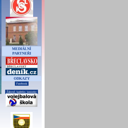
MEDIÁLNÍ
PARTNEŘI
ODKAZY
Facebook
Žákyně, kadetky, juniorky