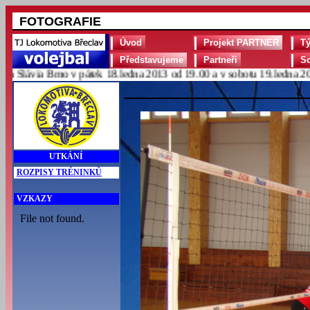
FOTOGRAFIE
Úvod
Projekt PARTNER
T
Představujeme
Partneři
S
lávia Brno v pátek 18.ledna 2013 od 19.00 a v sobotu 19.ledna 2013 
UTKÁNÍ
ROZPISY TRÉNINKŮ
VZKAZY