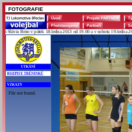
FOTOGRAFIE
Úvod
Projekt PARTNER
T
Představujeme
Partneři
S
lávia Brno v pátek 18.ledna 2013 od 19.00 a v sobotu 19.ledna 2013 
UTKÁNÍ
ROZPISY TRÉNINKŮ
VZKAZY