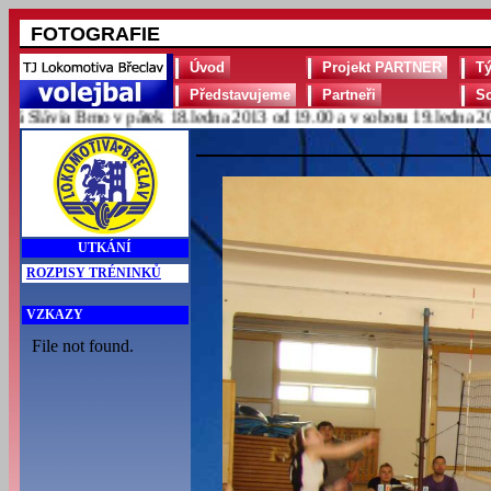
FOTOGRAFIE
Úvod
Projekt PARTNER
T
Představujeme
Partneři
S
lávia Brno v pátek 18.ledna 2013 od 19.00 a v sobotu 19.ledna 2013 
UTKÁNÍ
ROZPISY TRÉNINKŮ
VZKAZY