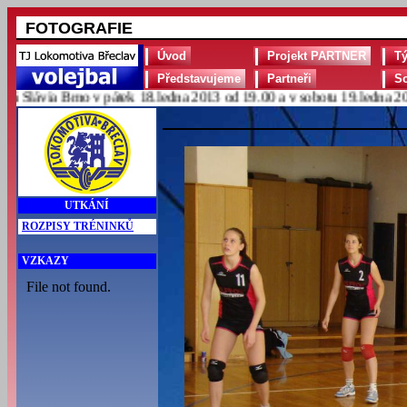
FOTOGRAFIE
Úvod
Projekt PARTNER
T
Představujeme
Partneři
S
lávia Brno v pátek 18.ledna 2013 od 19.00 a v sobotu 19.ledna 2013 
UTKÁNÍ
ROZPISY TRÉNINKŮ
VZKAZY