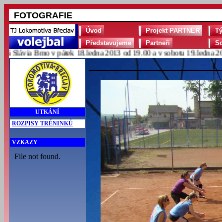
FOTOGRAFIE
Úvod
Projekt PARTNER
T
Představujeme
Partneři
S
lávia Brno v pátek 18.ledna 2013 od 19.00 a v sobotu 19.ledna 2013 
UTKÁNÍ
ROZPISY TRÉNINKŮ
VZKAZY