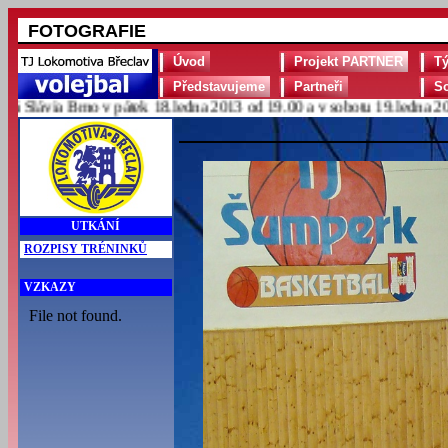
FOTOGRAFIE
Úvod
Projekt PARTNER
T
Představujeme
Partneři
S
lávia Brno v pátek 18.ledna 2013 od 19.00 a v sobotu 19.ledna 2013 
UTKÁNÍ
ROZPISY TRÉNINKŮ
VZKAZY