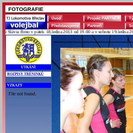
FOTOGRAFIE
Úvod
Projekt PARTNER
T
Představujeme
Partneři
S
lávia Brno v pátek 18.ledna 2013 od 19.00 a v sobotu 19.ledna 2013 
UTKÁNÍ
ROZPISY TRÉNINKŮ
VZKAZY