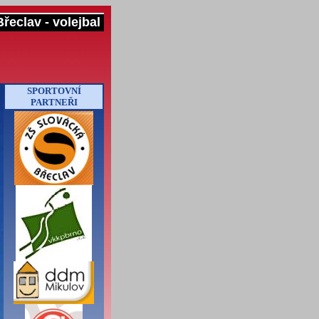
řeclav - volejbal
SPORTOVNÍ
PARTNEŘI