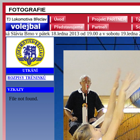
FOTOGRAFIE
Úvod
Projekt PARTNER
T
Představujeme
Partneři
S
Slávia Brno v pátek 18.ledna 2013 od 19.00 a v sobotu 19.ledna 2013
UTKÁNÍ
ROZPISY TRÉNINKŮ
VZKAZY