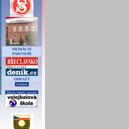
MEDIÁLNÍ
PARTNEŘI
ODKAZY
Facebook
Žákyně, kadetky, juniorky