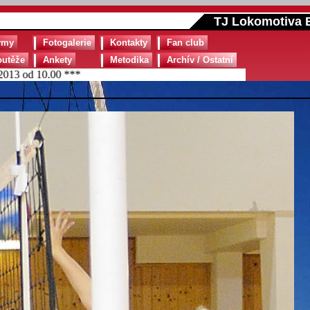
TJ Lokomotiva B
ýmy
Fotogalerie
Kontakty
Fan club
outěže
Ankety
Metodika
Archív / Ostatní
 od 10.00 ***