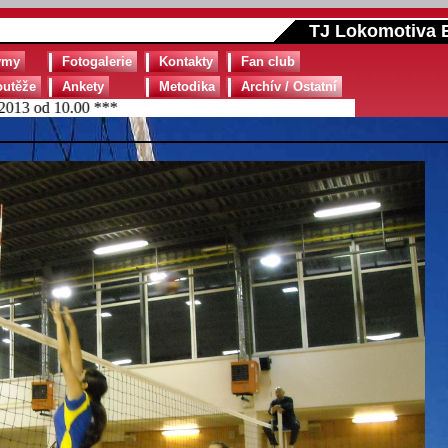
TJ Lokomotiva B
ýmy
Fotogalerie
Kontakty
Fan club
outěže
Ankety
Metodika
Archív / Ostatní
 od 10.00 ***