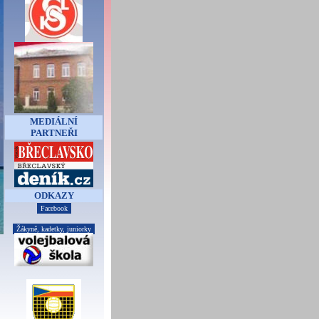
MEDIÁLNÍ
PARTNEŘI
ODKAZY
Facebook
Žákyně, kadetky, juniorky