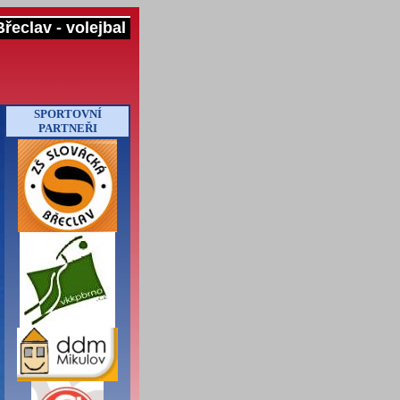
řeclav - volejbal
SPORTOVNÍ
PARTNEŘI