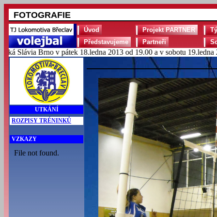
FOTOGRAFIE
Úvod
Projekt PARTNER
T
Představujeme
Partneři
S
Slávia Brno v pátek 18.ledna 2013 od 19.00 a v sobotu 19.ledna 2013
UTKÁNÍ
ROZPISY TRÉNINKŮ
VZKAZY