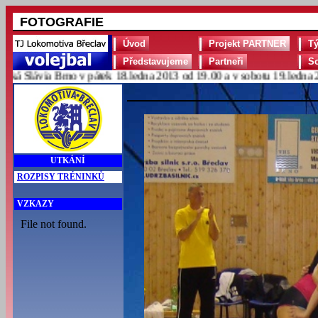
FOTOGRAFIE
Úvod
Projekt PARTNER
T
Představujeme
Partneři
S
Slávia Brno v pátek 18.ledna 2013 od 19.00 a v sobotu 19.ledna 2013
UTKÁNÍ
ROZPISY TRÉNINKŮ
VZKAZY