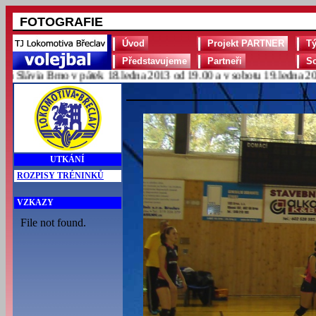
FOTOGRAFIE
Úvod
Projekt PARTNER
T
Představujeme
Partneři
S
lávia Brno v pátek 18.ledna 2013 od 19.00 a v sobotu 19.ledna 2013 
UTKÁNÍ
ROZPISY TRÉNINKŮ
VZKAZY