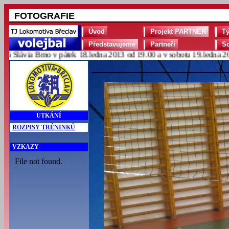
FOTOGRAFIE
Úvod
Projekt PARTNER
T
Představujeme
Partneři
S
Slávia Brno v pátek 18.ledna 2013 od 19.00 a v sobotu 19.ledna 2013
UTKÁNÍ
ROZPISY TRÉNINKŮ
VZKAZY