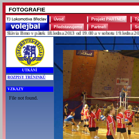
FOTOGRAFIE
Úvod
Projekt PARTNER
T
Představujeme
Partneři
S
lávia Brno v pátek 18.ledna 2013 od 19.00 a v sobotu 19.ledna 2013 
UTKÁNÍ
ROZPISY TRÉNINKŮ
VZKAZY