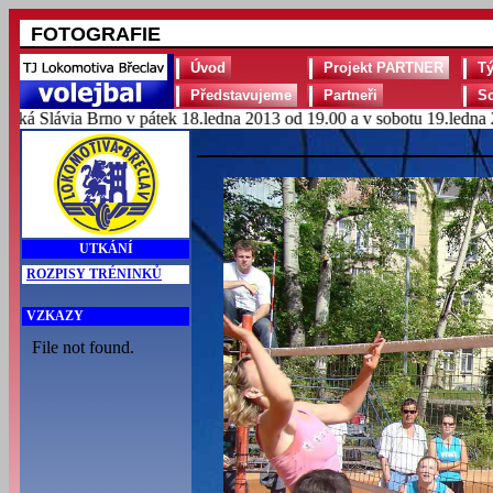
FOTOGRAFIE
Úvod
Projekt PARTNER
T
Představujeme
Partneři
S
 Slávia Brno v pátek 18.ledna 2013 od 19.00 a v sobotu 19.ledna 201
UTKÁNÍ
ROZPISY TRÉNINKŮ
VZKAZY