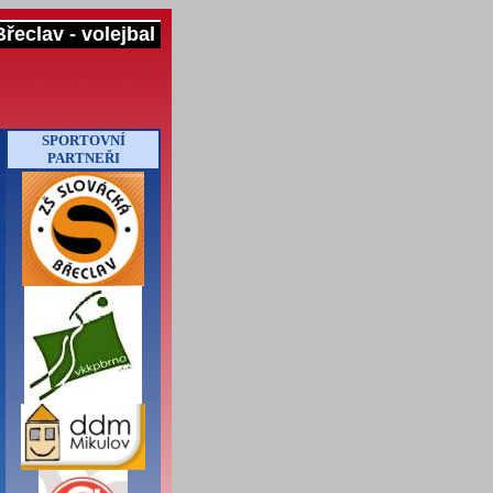
řeclav - volejbal
SPORTOVNÍ
PARTNEŘI