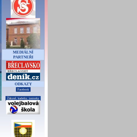
MEDIÁLNÍ
PARTNEŘI
ODKAZY
Facebook
Žákyně, kadetky, juniorky