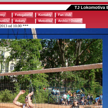
TJ Lokomotiva B
ýmy
Fotogalerie
Kontakty
Fan club
outěže
Ankety
Metodika
Archív / Ostatní
3 od 10.00 ***