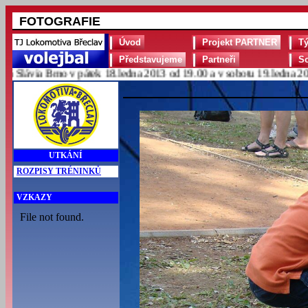
FOTOGRAFIE
Úvod
Projekt PARTNER
T
Představujeme
Partneři
S
lávia Brno v pátek 18.ledna 2013 od 19.00 a v sobotu 19.ledna 2013 
UTKÁNÍ
ROZPISY TRÉNINKŮ
VZKAZY