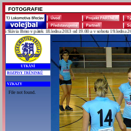
FOTOGRAFIE
Úvod
Projekt PARTNER
T
Představujeme
Partneři
S
lávia Brno v pátek 18.ledna 2013 od 19.00 a v sobotu 19.ledna 2013 
UTKÁNÍ
ROZPISY TRÉNINKŮ
VZKAZY