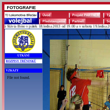
FOTOGRAFIE
Úvod
Projekt PARTNER
T
Představujeme
Partneři
S
 Slávia Brno v pátek 18.ledna 2013 od 19.00 a v sobotu 19.ledna 201
UTKÁNÍ
ROZPISY TRÉNINKŮ
VZKAZY