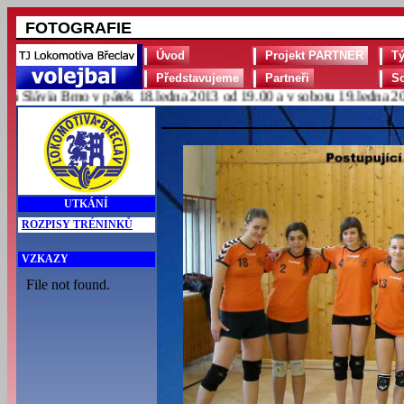
FOTOGRAFIE
Úvod
Projekt PARTNER
T
Představujeme
Partneři
S
lávia Brno v pátek 18.ledna 2013 od 19.00 a v sobotu 19.ledna 2013 
UTKÁNÍ
ROZPISY TRÉNINKŮ
VZKAZY