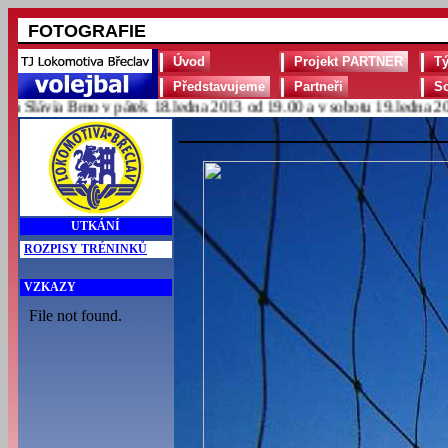
FOTOGRAFIE
Úvod
Projekt PARTNER
T
Představujeme
Partneři
S
lávia Brno v pátek 18.ledna 2013 od 19.00 a v sobotu 19.ledna 2013
UTKÁNÍ
ROZPISY TRÉNINKŮ
VZKAZY