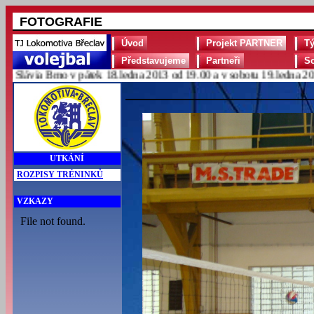
FOTOGRAFIE
Úvod
Projekt PARTNER
T
Představujeme
Partneři
S
ávia Brno v pátek 18.ledna 2013 od 19.00 a v sobotu 19.ledna 2013 
UTKÁNÍ
ROZPISY TRÉNINKŮ
VZKAZY