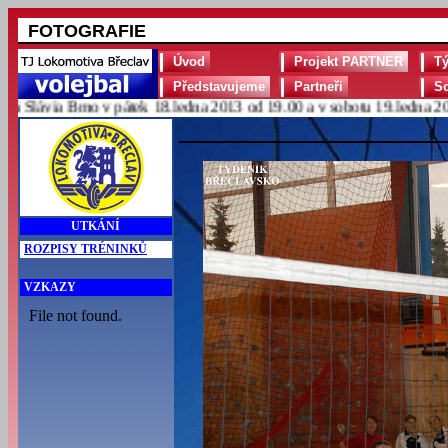
FOTOGRAFIE
Úvod
Projekt PARTNER
T
Představujeme
Partneři
S
lávia Brno v pátek 18.ledna 2013 od 19.00 a v sobotu 19.ledna 2013 
UTKÁNÍ
ROZPISY TRÉNINKŮ
VZKAZY