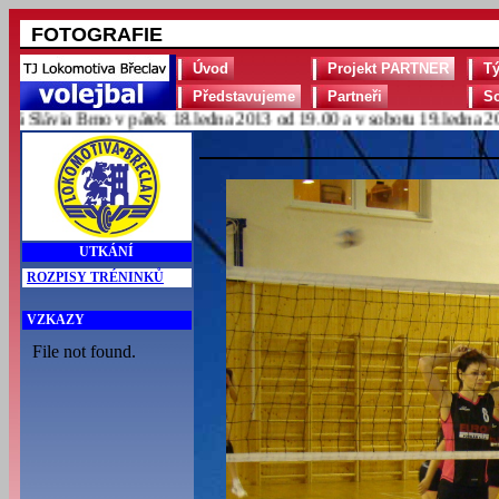
FOTOGRAFIE
Úvod
Projekt PARTNER
T
Představujeme
Partneři
S
lávia Brno v pátek 18.ledna 2013 od 19.00 a v sobotu 19.ledna 2013 
UTKÁNÍ
ROZPISY TRÉNINKŮ
VZKAZY