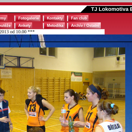
TJ Lokomotiva B
ýmy
Fotogalerie
Kontakty
Fan club
outěže
Ankety
Metodika
Archív / Ostatní
 od 10.00 ***