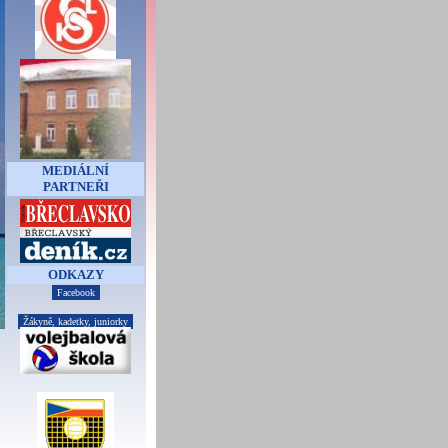
MEDIÁLNÍ
PARTNEŘI
ODKAZY
Facebook
Žákyně, kadetky, juniorky