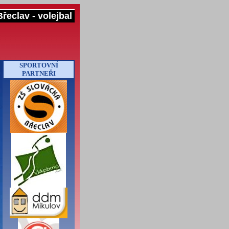
řeclav - volejbal
SPORTOVNÍ
PARTNEŘI