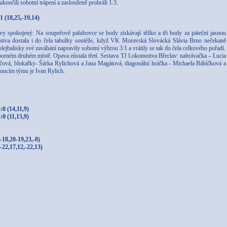
končili sobotní trápení a zaslouženě prohráli 1:3.
 (18,25,-19,14)
vy spokojený. Na soupeřově palubovce se body získávají těžko a tři body za páteční jasnou
otiva dostala i do čela tabulky soutěže, když VK Moravská Slovácká Slávia Brno nečekaně
ejbalisky své zaváhání napravily sobotní výhrou 3:1 a vrátily se tak do čela celkového pořadí.
borném druhém místě. Opava zůstala třetí. Sestava TJ Lokomotiva Břeclav: nahrávačka – Lucia
ová, blokařky- Šárka Rylichová a Jana Magátová, diagonální hráčka - Michaela Bábíčková a
oucím týmu je Ivan Rylich.
0 (14,11,9)
0 (11,15,9)
18,20-19,23,-8)
22,17,12,-22,13)