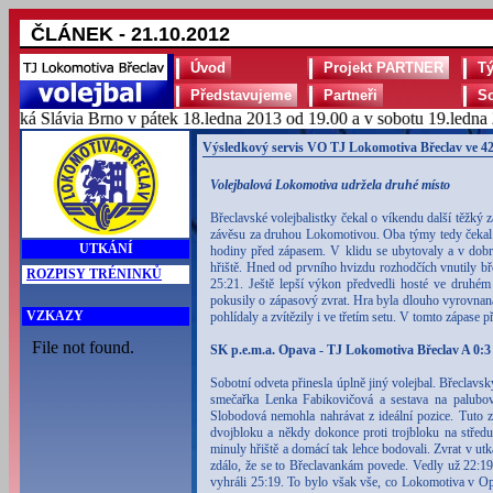
ČLÁNEK - 21.10.2012
Úvod
Projekt PARTNER
T
Představujeme
Partneři
S
ká Slávia Brno v pátek 18.ledna 2013 od 19.00 a v sobotu 19.ledna 2
Výsledkový servis VO TJ Lokomotiva Břeclav ve 42
Volejbalová Lokomotiva udržela druhé místo
Břeclavské volejbalistky čekal o víkendu další těžký 
závěsu za druhou Lokomotivou. Oba týmy tedy čekal p
UTKÁNÍ
hodiny před zápasem. V klidu se ubytovaly a v dobré
hřiště. Hned od prvního hvizdu rozhodčích vnutily b
ROZPISY TRÉNINKŮ
25:21. Ještě lepší výkon předvedli hosté ve druhém 
pokusily o zápasový zvrat. Hra byla dlouho vyrovnan
VZKAZY
pohlídaly a zvítězily i ve třetím setu. V tomto zápase
SK p.e.m.a. Opava - TJ Lokomotiva Břeclav A 0:3 
Sobotní odveta přinesla úplně jiný volejbal. Břeclavs
smečařka Lenka Fabikovičová a sestava na palubov
Slobodová nemohla nahrávat z ideální pozice. Tuto z
dvojbloku a někdy dokonce proti trojbloku na středu 
minuly hřiště a domácí tak lehce bodovali. Zvrat v ut
zdálo, že se to Břeclavankám povede. Vedly už 22:19, 
vyhráli 25:19. To bylo však vše, co Lokomotiva v Opa