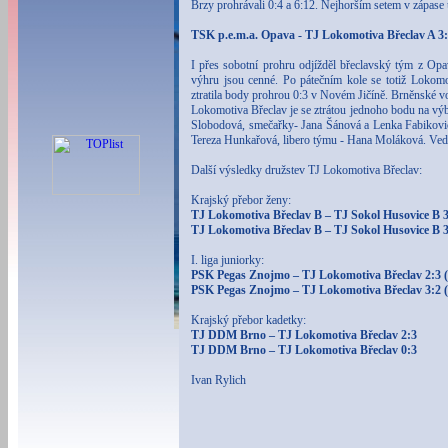
Brzy prohrávali 0:4 a 6:12. Nejhorším setem v zápase u
TSK p.e.m.a. Opava - TJ Lokomotiva Břeclav A 3:1
I přes sobotní prohru odjížděl břeclavský tým z Opa
výhru jsou cenné. Po pátečním kole se totiž Lokom
ztratila body prohrou 0:3 v Novém Jičíně. Brněnské vol
Lokomotiva Břeclav je se ztrátou jednoho bodu na vý
Slobodová, smečařky- Jana Šánová a Lenka Fabikovič
Tereza Hunkařová, libero týmu - Hana Moláková. Ved
Další výsledky družstev TJ Lokomotiva Břeclav:
Krajský přebor ženy:
TJ Lokomotiva Břeclav B – TJ Sokol Husovice B 3:
TJ Lokomotiva Břeclav B – TJ Sokol Husovice B 3:
I. liga juniorky:
PSK Pegas Znojmo – TJ Lokomotiva Břeclav 2:3 (-
PSK Pegas Znojmo – TJ Lokomotiva Břeclav 3:2 (-
Krajský přebor kadetky:
TJ DDM Brno – TJ Lokomotiva Břeclav 2:3
TJ DDM Brno – TJ Lokomotiva Břeclav 0:3
Ivan Rylich