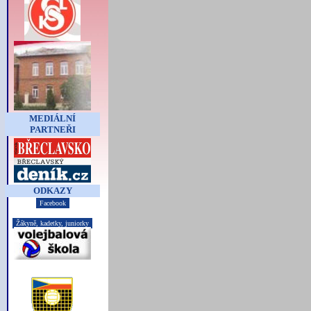
MEDIÁLNÍ
PARTNEŘI
ODKAZY
Facebook
Žákyně, kadetky, juniorky