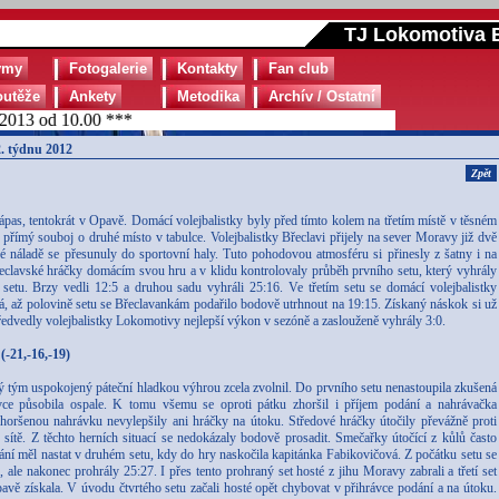
TJ Lokomotiva B
ýmy
Fotogalerie
Kontakty
Fan club
outěže
Ankety
Metodika
Archív / Ostatní
013 od 10.00 ***
. týdnu 2012
Zpět
zápas, tentokrát v Opavě. Domácí volejbalistky byly před tímto kolem na třetím místě v těsném
římý souboj o druhé místo v tabulce. Volejbalistky Břeclavi přijely na sever Moravy již dvě
 náladě se přesunuly do sportovní haly. Tuto pohodovou atmosféru si přinesly z šatny i na
řeclavské hráčky domácím svou hru a v klidu kontrolovaly průběh prvního setu, který vyhrály
setu. Brzy vedli 12:5 a druhou sadu vyhráli 25:16. Ve třetím setu se domácí volejbalistky
á, až polovině setu se Břeclavankám podařilo bodově utrhnout na 19:15. Získaný náskok si už
 předvedly volejbalistky Lokomotivy nejlepší výkon v sezóně a zaslouženě vyhrály 3:0.
(-21,-16,-19)
ký tým uspokojený páteční hladkou výhrou zcela zvolnil. Do prvního setu nenastoupila zkušená
ce působila ospale. K tomu všemu se oproti pátku zhoršil i příjem podání a nahrávačka
horšenou nahrávku nevylepšily ani hráčky na útoku. Středové hráčky útočily převážně proti
sítě. Z těchto herních situací se nedokázaly bodově prosadit. Smečařky útočící z kůlů často
kání měl nastat v druhém setu, kdy do hry naskočila kapitánka Fabikovičová. Z počátku setu se
ale nakonec prohrály 25:27. I přes tento prohraný set hosté z jihu Moravy zabrali a třetí set
vě získala. V úvodu čtvrtého setu začali hosté opět chybovat v přihrávce podání a na útoku.