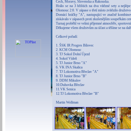
Čech, Moravy, Slovenska a Rakouska.
Hrálo se na 3 hřištích na dva vítězné sety a nejlé
Olomouc 2:0. V zápase o třetí místo zvítězilo družst
Domácí hráčky "A", nastupující ve značně kombinova
získávalo v zápasech proti zkušenějším soupeřkám cenn
Turnaj proběhl ve velmi příjemné atmosféře, sportovn
Děkujeme všem družstvům za účast a těšíme se na dalš
Celkové pořadí:
1. ŠSK IR Progres Bílovec
2. KCM Olomouc
3. TJ Sokol Dolní Újezd
4. Sokol Vídeň
5. TJ Junior Brno "A"
6. VK INA Skalica
7. TJ Lokomotiva Břeclav "A"
8. TJ Junior Brno "B"
9. DDM Mikulov
10.Duhovka Břeclav
11.VK Senica
12.TJ Lokomotiva Břeclav "B"
Martin Wollman