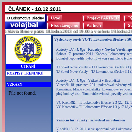
ČLÁNEK - 18.12.2011
Úvod
Projekt PARTNER
T
Představujeme
Partneři
S
Slávia Brno v pátek 18.ledna 2013 od 19.00 a v sobotu 19.ledna 2013
Výsledkový servis VO TJ Lokomotiva Břeclav v 50.
Kadetky „A“: I. liga
- Kadetky v Novém Veselí nepo
Sobota 17. prosince 2011. Kadetky Lokomotivy sehrá
Bohužel nepotvrdily výborný výkon z minulého týdne, 
UTKÁNÍ
TJ Sokol Nové Veselý – TJ Lokomotiva Břeclav 3:1 (
TJ Sokol Nové Veselý – TJ Lokomotiva Břeclav 3:1 (
ROZPISY TRÉNINKŮ
Kadetky „A“: I. liga
- Vítězství v Kroměříži
VZKAZY
V neděli 18. prosince 2011 pokračoval náročný ví
Kroměříže. Mladé volejbalistky Lokomotivy se pouči
plný bodový zisk. Tímto vítězstvím si upevnily vedouc
VC Kroměříž – TJ Lokomotiva Břeclav 2:3 (22,-12,-1
VC Kroměříž – TJ Lokomotiva Břeclav 1:3 (-17,18,-2
Vánoční turnaj žákyň se vydařil na výbornou
V neděli 18. 12. 2011 se ve sportovní hale Lokomotiv