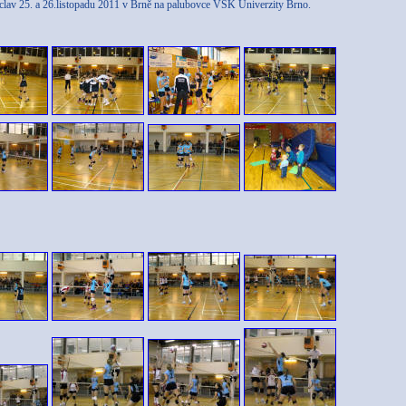
eclav 25. a 26.listopadu 2011 v Brně na palubovce VSK Univerzity Brno.