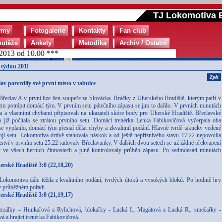
TJ Lokomotiva B
ýmy
Fotogalerie
Kontakty
Fan club
outěže
Ankety
Metodika
Archív / Ostatní
3 od 10.00 ***
 týdnu 2011
Zpět
av potvrdily své první místo v tabulce
Břeclav A v první lize žen soupeře ze Slovácka. Hráčky z Uherského Hradiště, kterým patří v
ílem potrápit domácí tým. V prvním setu pátečního zápasu se jim to dařilo. V prvních minutách
ta a vlastními chybami připisovali na ukazateli skóre body pro Uherské Hradiště. Břeclavské
 již počítala se ztrátou prvního setu. Domácí trenérka Lenka Fabikovičová vyčerpala oba
 vyplatilo, domácí tým přestal dělat chyby a zkvalitnil podání. Hlavně tvrdé takticky vedené
i setu. Lokomotiva drtivě stahovala náskok a od ještě nepříznivého stavu 17:22 nepovolila
zství v prvním setu 25:22 radovaly Břeclavanky. V dalších dvou setech se už žádné překvapení
 ve všech herních činnostech a plně kontrolovaly průběh zápasu. Po sedmdesáti minutách
rské Hradiště 3:0 (22,18,20)
 Lokomotiva dále těžila z kvalitního podání, tvrdých útoků a vysokých bloků. Po hodině hry
 v průběžném pořadí.
rské Hradiště 3:0 (21,19,17)
erzálky – Hunkařová a Rylichová, blokařky - Lucká I., Magátová a Lucká R., smečařky -
 a hrající trenérka Fabikovičová.