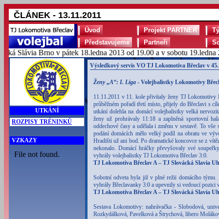
ČLÁNEK - 13.11.2011
Úvod
Projekt PARTNER
T
Představujeme
Partneři
S
 Slávia Brno v pátek 18.ledna 2013 od 19.00 a v sobotu 19.ledna 201
Výsledkový servis VO TJ Lokomotiva Břeclav v 45.
Ženy „A“: I. Liga
- Volejbalistky Lokomotivy Břecl
11.11.2011 v 11. kole přivítaly ženy TJ Lokomotivy 
průběžném pořadí třetí místo, přijely do Břeclavi s c
UTKÁNÍ
utkání dolehla na domácí volejbalistky velká nervozi
ženy už prohrávaly 11:18 a zaplněná sportovní hala
ROZPISY TRÉNINKŮ
oddechové časy a udělala i změnu v sestavě. To vše se
podání domácích mělo velký podíl na obratu ve vývoj
VZKAZY
Hradišti už ani bod. Po dramatické koncovce se z vítě
nekonalo. Domácí hráčky převyšovaly své soupeřky
vyhrály volejbalistky TJ Lokomotiva Břeclav 3:0.
TJ Lokomotiva Břeclav A – TJ Slovácká Slavia Uhe
Sobotní odveta byla již v plné režii domácího týmu.
vyhrály Břeclavanky 3:0 a upevnily si vedoucí pozici
TJ Lokomotiva Břeclav A – TJ Slovácká Slavia Uhe
Sestava Lokomotivy: nahrávačka - Slobodová, univ
Rozkydálková, Pavelková a Štrychová, libero Moláková