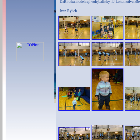
Další utkání odehrají volejbalistky TJ Lokomotiva Bř
Ivan Rylich