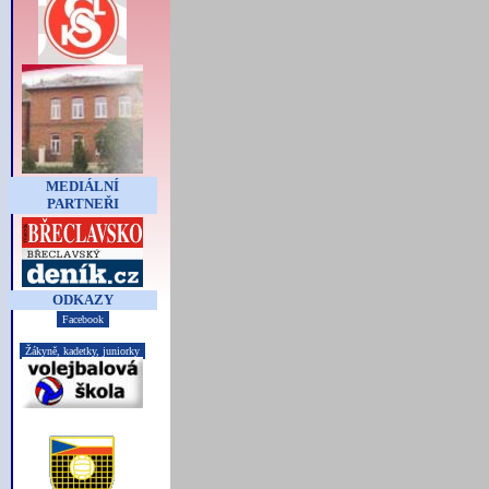
MEDIÁLNÍ
PARTNEŘI
ODKAZY
Facebook
Žákyně, kadetky, juniorky