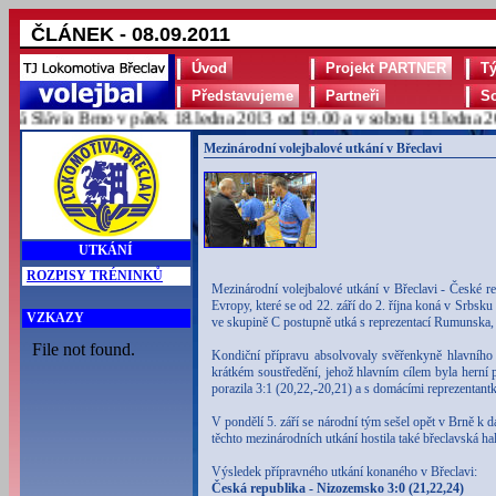
ČLÁNEK - 08.09.2011
Úvod
Projekt PARTNER
T
Představujeme
Partneři
S
Slávia Brno v pátek 18.ledna 2013 od 19.00 a v sobotu 19.ledna 2013
Mezinárodní volejbalové utkání v Břeclavi
UTKÁNÍ
ROZPISY TRÉNINKŮ
Mezinárodní volejbalové utkání v Břeclavi - České r
Evropy, které se od 22. září do 2. října koná v Srbsku
VZKAZY
ve skupině C postupně utká s reprezentací Rumunska, 
Kondiční přípravu absolvovaly svěřenkyně hlavního 
krátkém soustředění, jehož hlavním cílem byla herní p
porazila 3:1 (20,22,-20,21) a s domácími reprezentant
V pondělí 5. září se národní tým sešel opět v Brně k d
těchto mezinárodních utkání hostila také břeclavská h
Výsledek přípravného utkání konaného v Břeclavi:
Česká republika - Nizozemsko 3:0 (21,22,24)