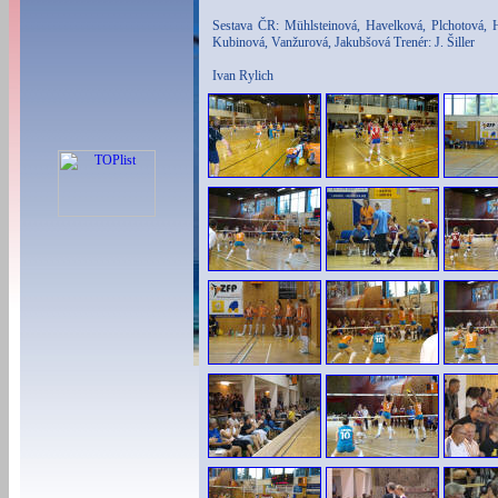
Sestava ČR: Mühlsteinová, Havelková, Plchotová, Ha
Kubinová, Vanžurová, Jakubšová Trenér: J. Šiller
Ivan Rylich