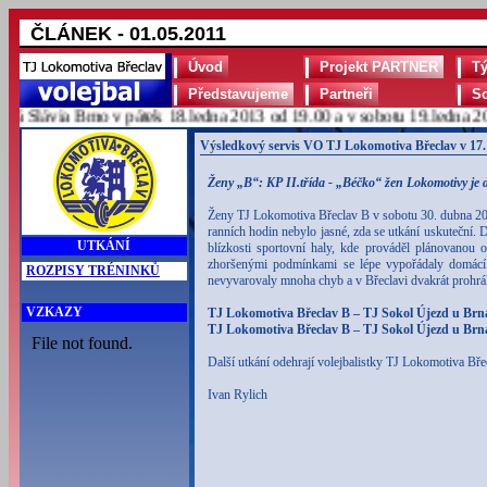
ČLÁNEK - 01.05.2011
Úvod
Projekt PARTNER
T
Představujeme
Partneři
S
 Slávia Brno v pátek 18.ledna 2013 od 19.00 a v sobotu 19.ledna 201
Výsledkový servis VO TJ Lokomotiva Břeclav v 17.
Ženy „B“: KP II.třída - „Béčko“ žen Lokomotivy je d
Ženy TJ Lokomotiva Břeclav B v sobotu 30. dubna 201
ranních hodin nebylo jasné, zda se utkání uskuteční. 
UTKÁNÍ
blízkosti sportovní haly, kde prováděl plánovanou o
zhoršenými podmínkami se lépe vypořádaly domácí 
ROZPISY TRÉNINKŮ
nevyvarovaly mnoha chyb a v Břeclavi dvakrát prohrál
VZKAZY
TJ Lokomotiva Břeclav B – TJ Sokol Újezd u Brna
TJ Lokomotiva Břeclav B – TJ Sokol Újezd u Brna 
Další utkání odehrají volejbalistky TJ Lokomotiva Bř
Ivan Rylich