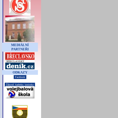
MEDIÁLNÍ
PARTNEŘI
ODKAZY
Facebook
Žákyně, kadetky, juniorky