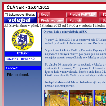
ČLÁNEK - 15.04.2011
Úvod
Projekt PARTNER
T
Představujeme
Partneři
S
á Slávia Brno v pátek 18.ledna 2013 od 19.00 a v sobotu 19.ledna 20
Okresní kolo v minivolejbalu AŠSK
V úterý 12. dubna 2011 se ve sportovní hale TJ Loko
sešlo 8 týmů ze škol břeclavského okresu. Družstva b
V první skupině hrály Medúzy, Duhovka, Kapusty a Žl
UTKÁNÍ
na prvních a druhých místech pak postoupila do skupiny
co nejvíce zápasů, nezapočítávaly se výsledky ze zákl
ROZPISY TRÉNINKŮ
Po zhruba 90 minutách hry se spočítaly výsledky a 
VZKAZY
vystoupily I. Severová, V. Trojanová, D. Okasová 
krajské kolo v minivolejbalu, které se bude konat 31
Čtvrté místo obsadily Medúzy a na dalších pozicích s
Nejlepší družstva obdržela za předvedené výkony sla
lízátko s ovocnou příchutí.