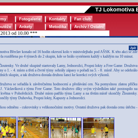
TJ Lokomotiva B
ýmy
Fotogalerie
Kontakty
Fan club
outěže
Ankety
Metodika
Archív / Ostatní
13 od 10.00 ***
Zpět
motiva Břeclav konalo od 16 hodin okresní kolo v minivolejbalu pod AŠSK. K této akci se zde
yla rozdělena po 4 týmech do 2 skupin, kde se hrálo systémem každý s každým na 10 minut.
outenky. Ve druhé skupině startovaly Lamy, Jednorožci, Propni lokty a Free Game. Družstva
 o 1. - 4. místo a třetí a čtvrté týmy sehrály zápasy o pořadí na 5. - 8. místě. Aby se odehrálo
adních skupin, a tak družstva dostala druhou šanci ke korekci svých výkonů.
družstva se seřadila k závěrečnému hodnocení a předávání cen. Na pomyslnou zlatou příčku
a J. Václavíková z týmu Free Game. Toto družstvo díky svým výsledkům také postoupilo na
. května v Pohořelicích. Druhé místo patřilo týmu Lamy a na třetím místě skončily Žloutenky.
končily týmy Duhovka, Propni lokty, Kapusty a Jednorožci.
dkou odměnu - cukrovinky s velikonočními motivy. Ostatní družstva pak dostala cenu útěchu -