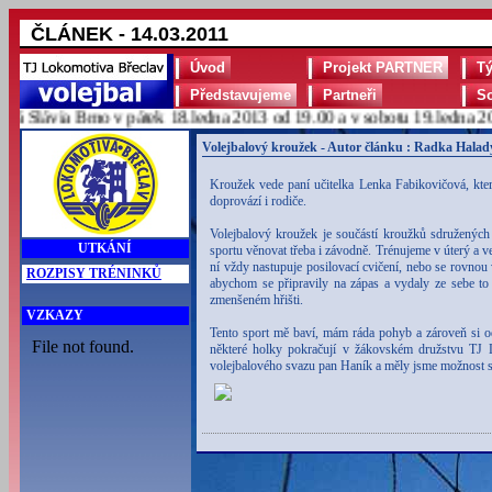
ČLÁNEK - 14.03.2011
Úvod
Projekt PARTNER
T
Představujeme
Partneři
S
Slávia Brno v pátek 18.ledna 2013 od 19.00 a v sobotu 19.ledna 2013
Volejbalový kroužek - Autor článku : Radka Halady
Kroužek vede paní učitelka Lenka Fabikovičová, která
doprovází i rodiče.
Volejbalový kroužek je součástí kroužků sdružených 
UTKÁNÍ
sportu věnovat třeba i závodně. Trénujeme v úterý a v
ní vždy nastupuje posilovací cvičení, nebo se rovnou 
ROZPISY TRÉNINKŮ
abychom se připravily na zápas a vydaly ze sebe to 
zmenšeném hřišti.
VZKAZY
Tento sport mě baví, mám ráda pohyb a zároveň si od
některé holky pokračují v žákovském družstvu TJ L
volejbalového svazu pan Haník a měly jsme možnost s 