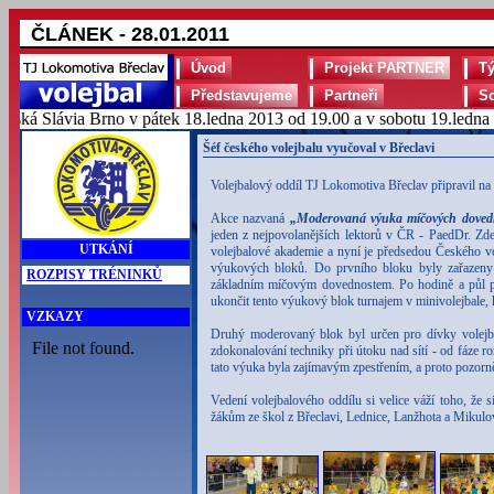
ČLÁNEK - 28.01.2011
Úvod
Projekt PARTNER
T
Představujeme
Partneři
S
 Slávia Brno v pátek 18.ledna 2013 od 19.00 a v sobotu 19.ledna 201
Šéf českého volejbalu vyučoval v Břeclavi
Volejbalový oddíl TJ Lokomotiva Břeclav připravil na p
Akce nazvaná
„Moderovaná výuka míčových doved
jeden z nejpovolanějších lektorů v ČR - PaedDr. Zde
UTKÁNÍ
volejbalové akademie a nyní je předsedou Českého vol
výukových bloků. Do prvního bloku byly zařazeny dě
ROZPISY TRÉNINKŮ
základním míčovým dovednostem. Po hodině a půl po
ukončit tento výukový blok turnajem v minivolejbale,
VZKAZY
Druhý moderovaný blok byl určen pro dívky volejbal
zdokonalování techniky při útoku nad sítí - od fáze 
tato výuka byla zajímavým zpestřením, a proto pozor
Vedení volejbalového oddílu si velice váží toho, že
žákům ze škol z Břeclavi, Lednice, Lanžhota a Mikulov