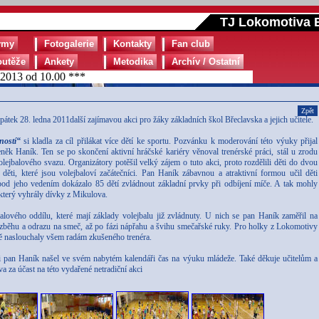
TJ Lokomotiva B
ýmy
Fotogalerie
Kontakty
Fan club
outěže
Ankety
Metodika
Archív / Ostatní
3 od 10.00 ***
Zpět
átek 28. ledna 2011další zajímavou akci pro žáky základních škol Břeclavska a jejich učitele.
ností“
si kladla za cíl přilákat více dětí ke sportu. Pozvánku k moderování této výuky přijal
něk Haník. Ten se po skončení aktivní hráčské kariéry věnoval trenérské práci, stál u zrodu
ejbalového svazu. Organizátory potěšil velký zájem o tuto akci, proto rozdělili děti do dvou
ti, které jsou volejbaloví začátečníci. Pan Haník zábavnou a atraktivní formou učil děti
d jeho vedením dokázalo 85 dětí zvládnout základní prvky při odbíjení míče. A tak mohly
 který vyhrály dívky z Mikulova.
ového oddílu, které mají základy volejbalu již zvládnuty. U nich se pan Haník zaměřil na
rozběhu a odrazu na smeč, až po fázi nápřahu a švihu smečařské ruky. Pro holky z Lokomotivy
ně naslouchaly všem radám zkušeného trenéra.
 si pan Haník našel ve svém nabytém kalendáři čas na výuku mládeže. Také děkuje učitelům a
a za účast na této vydařené netradiční akci