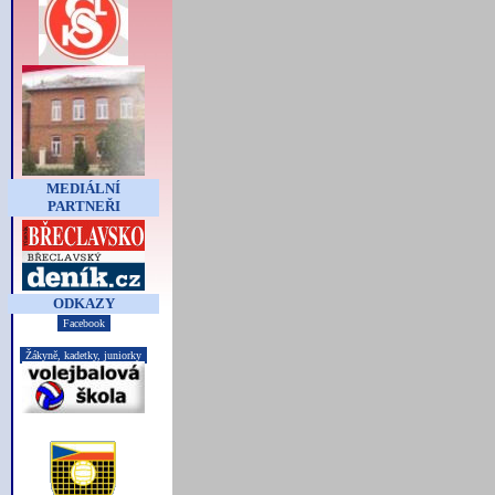
MEDIÁLNÍ
PARTNEŘI
ODKAZY
Facebook
Žákyně, kadetky, juniorky