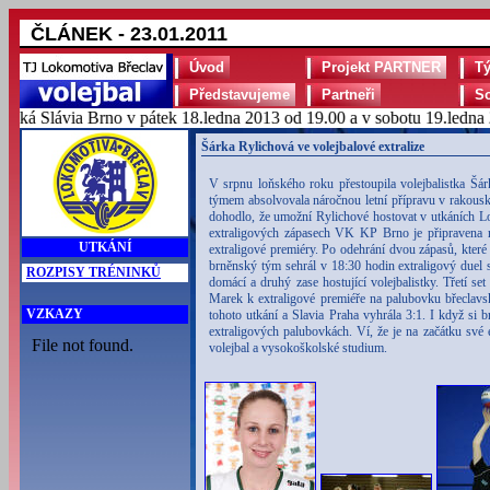
ČLÁNEK - 23.01.2011
Úvod
Projekt PARTNER
T
Představujeme
Partneři
S
á Slávia Brno v pátek 18.ledna 2013 od 19.00 a v sobotu 19.ledna 20
Šárka Rylichová ve volejbalové extralize
V srpnu loňského roku přestoupila volejbalistka 
týmem absolvovala náročnou letní přípravu v rakous
dohodlo, že umožní Rylichové hostovat v utkáních Lo
extraligových zápasech VK KP Brno je připravena na
UTKÁNÍ
extraligové premiéry. Po odehrání dvou zápasů, kte
brněnský tým sehrál v 18:30 hodin extraligový duel 
ROZPISY TRÉNINKŮ
domácí a druhý zase hostující volejbalistky. Třetí se
Marek k extraligové premiéře na palubovku břeclavsk
VZKAZY
tohoto utkání a Slavia Praha vyhrála 3:1. I když si
extraligových palubovkách. Ví, že je na začátku své 
volejbal a vysokoškolské studium.