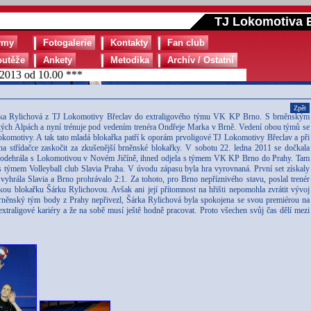
TJ Lokomotiva B
ýmy
Fotogalerie
Kontakty
Fan club
outěže
Ankety
Metodika
Archív / Ostatní
13 od 10.00 ***
Zpět
Šárka Rylichová z TJ Lokomotivy Břeclav do extraligového týmu VK KP Brno. S brněnským
kých Alpách a nyní trénuje pod vedením trenéra Ondřeje Marka v Brně. Vedení obou týmů se
komotivy. A tak tato mladá blokařka patří k oporám prvoligové TJ Lokomotivy Břeclav a při
 střídačce zaskočit za zkušenější brněnské blokařky. V sobotu 22. ledna 2011 se dočkala
ré odehrála s Lokomotivou v Novém Jičíně, ihned odjela s týmem VK KP Brno do Prahy. Tam
s týmem Volleyball club Slavia Praha. V úvodu zápasu byla hra vyrovnaná. První set získaly
t vyhrála Slavia a Brno prohrávalo 2:1. Za tohoto, pro Brno nepříznivého stavu, poslal trenér
ou blokařku Šárku Rylichovou. Avšak ani její přítomnost na hřišti nepomohla zvrátit vývoj
 brněnský tým body z Prahy nepřivezl, Šárka Rylichová byla spokojena se svou premiérou na
extraligové kariéry a že na sobě musí ještě hodně pracovat. Proto všechen svůj čas dělí mezi