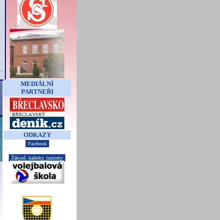
MEDIÁLNÍ
PARTNEŘI
ODKAZY
Facebook
Žákyně, kadetky, juniorky