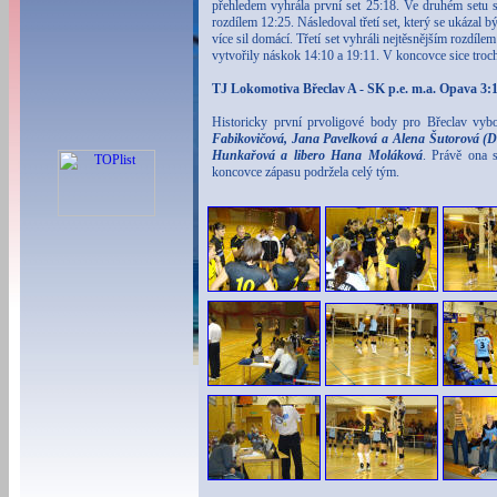
přehledem vyhrála první set 25:18. Ve druhém setu 
rozdílem 12:25. Následoval třetí set, který se ukázal
více sil domácí. Třetí set vyhráli nejtěsnějším rozdíle
vytvořily náskok 14:10 a 19:11. V koncovce sice trochu p
TJ Lokomotiva Břeclav A - SK p.e. m.a. Opava 3:1 
Historicky první prvoligové body pro Břeclav vyb
Fabikovičová, Jana Pavelková a Alena Šutorová (
Hunkařová a libero Hana Moláková
. Právě ona 
koncovce zápasu podržela celý tým.