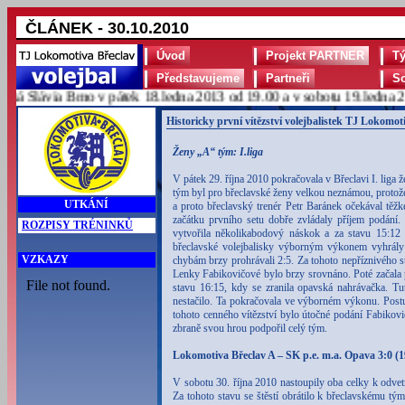
ČLÁNEK - 30.10.2010
Úvod
Projekt PARTNER
T
Představujeme
Partneři
S
 Slávia Brno v pátek 18.ledna 2013 od 19.00 a v sobotu 19.ledna 20
Historicky první vítězství volejbalistek TJ Lokomotiv
Ženy „A“ tým: I.liga
V pátek 29. října 2010 pokračovala v Břeclavi I. lig
tým byl pro břeclavské ženy velkou neznámou, protože 
UTKÁNÍ
a proto břeclavský trenér Petr Baránek očekával těž
začátku prvního setu dobře zvládaly příjem podání
ROZPISY TRÉNINKŮ
vytvořila několikabodový náskok a za stavu 15:12 a
břeclavské volejbalisky výborným výkonem vyhrály 
VZKAZY
chybám brzy prohrávali 2:5. Za tohoto nepříznivého s
Lenky Fabikovičové bylo brzy srovnáno. Poté začala 
stavu 16:15, kdy se zranila opavská nahrávačka. Tut
nestačilo. Ta pokračovala ve výborném výkonu. Postupn
tohoto cenného vítězství bylo útočné podání Fabikov
zbraně svou hrou podpořil celý tým.
Lokomotiva Břeclav A – SK p.e. m.a. Opava 3:0 (19
V sobotu 30. října 2010 nastoupily oba celky k odv
Za tohoto stavu se štěstí obrátilo k břeclavskému tý