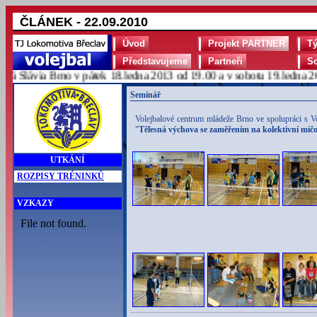
ČLÁNEK - 22.09.2010
Úvod
Projekt PARTNER
T
Představujeme
Partneři
S
Slávia Brno v pátek 18.ledna 2013 od 19.00 a v sobotu 19.ledna 2013
Seminář
Volejbalové centrum mládeže Brno ve spolupráci s V
"
Tělesná výchova se zaměřením na kolektivní míč
UTKÁNÍ
ROZPISY TRÉNINKŮ
VZKAZY