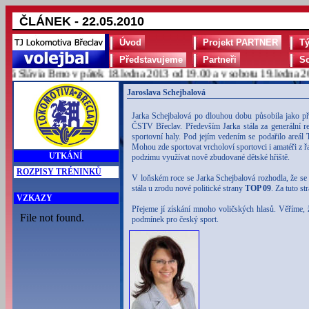
ČLÁNEK - 22.05.2010
Úvod
Projekt PARTNER
T
Představujeme
Partneři
S
Slávia Brno v pátek 18.ledna 2013 od 19.00 a v sobotu 19.ledna 2013
Jaroslava Schejbalová
Jarka Schejbalová po dlouhou dobu působila jako př
ČSTV Břeclav. Především Jarka stála za generální re
sportovní haly. Pod jejím vedením se podařilo areá
Mohou zde sportovat vrcholoví sportovci i amatéři z řa
UTKÁNÍ
podzimu využívat nově zbudované dětské hřiště.
ROZPISY TRÉNINKŮ
V loňském roce se Jarka Schejbalová rozhodla, že se p
stála u zrodu nové politické strany
TOP 09
. Za tuto s
VZKAZY
Přejeme jí získání mnoho voličských hlasů. Věříme, 
podmínek pro český sport.