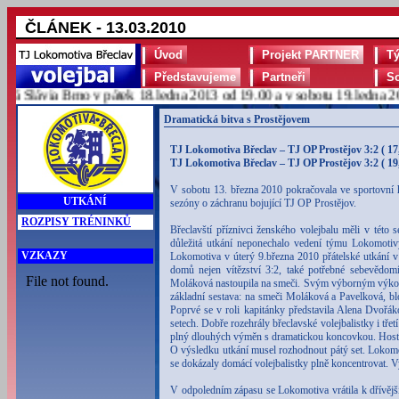
ČLÁNEK - 13.03.2010
Úvod
Projekt PARTNER
T
Představujeme
Partneři
S
Slávia Brno v pátek 18.ledna 2013 od 19.00 a v sobotu 19.ledna 2013
Dramatická bitva s Prostějovem
TJ Lokomotiva Břeclav – TJ OP Prostějov 3:2 ( 17, 
TJ Lokomotiva Břeclav – TJ OP Prostějov 3:2 ( 19, 
V sobotu 13. března 2010 pokračovala ve sportovní h
UTKÁNÍ
sezóny o záchranu bojující TJ OP Prostějov.
ROZPISY TRÉNINKŮ
Břeclavští příznivci ženského volejbalu měli v této
důležitá utkání neponechalo vedení týmu Lokomotiv
VZKAZY
Lokomotiva v úterý 9.března 2010 přátelské utkání 
domů nejen vítězství 3:2, také potřebné sebevědo
Moláková nastoupila na smeči. Svým výborným výkonem
základní sestava: na smeči Moláková a Pavelková, b
Poprvé se v roli kapitánky představila Alena Dvořák
setech. Dobře rozehrály břeclavské volejbalistky i třetí
plný dlouhých výměn s dramatickou koncovkou. Hostujíc
O výsledku utkání musel rozhodnout pátý set. Lokomo
se dokázaly domácí volejbalistky plně koncentrovat. V
V odpoledním zápasu se Lokomotiva vrátila k dřívějš