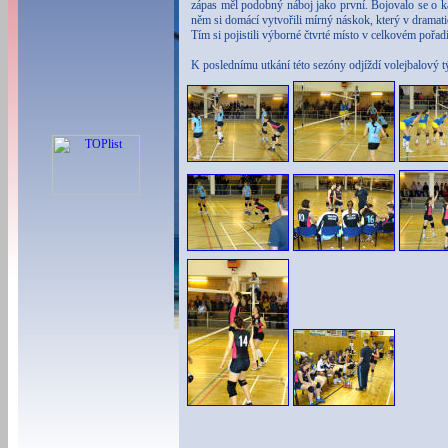
zápas měl podobný náboj jako první. Bojovalo se o ka
něm si domácí vytvořili mírný náskok, který v dramati
Tím si pojistili výborné čtvrté místo v celkovém pořadí
K poslednímu utkání této sezóny odjíždí volejbalov