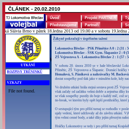
ČLÁNEK - 20.02.2010
Úvod
Projekt PARTNER
T
Představujeme
Partneři
S
á Slávia Brno v pátek 18.ledna 2013 od 19.00 a v sobotu 19.ledna 20
Žákyně pokračují v úspěšném tažení
Lokomotiva Břeclav - PSK Přímětice A 0 : 2 (31 : 5
Lokomotiva Břeclav - ŠSK Gym. Šlapanice 2 : 0 (5
ZŠ Vejrostova A - Lokomotiva Břeclav 2 : 1 (57 : 5
UTKÁNÍ
V sobotu 20. února 2010 se v hale břeclavské Lok
Přímětic, ZŠ Vejrostova a Šlapanic. Domácí hráčky
ROZPISY TRÉNINKŮ
Hemalová, S. Pániková a nahrávačky M. Backová,
dostat soupeřky pod tlak jako v minulém kole, kdy nad
VZKAZY
Ve druhém utkání hrála stejná sestava proti ZŠ Vejro
však začaly od začátku velmi dobře a zejména díky kv
se však soupeřky pustily do boje o každý míč, což se p
tie-break, ve kterém byly opět lepší protihráčky, které j
O sestupující tým pro příští turnaj se rozhodlo v posl
ujaly vedení, které udržovaly až do závěru utkání. V
tým velmi cenné body, a také díky jejím přesným nahr
Hráčky Lokomotivy se tedy i pro příští turnaj Krajskéh