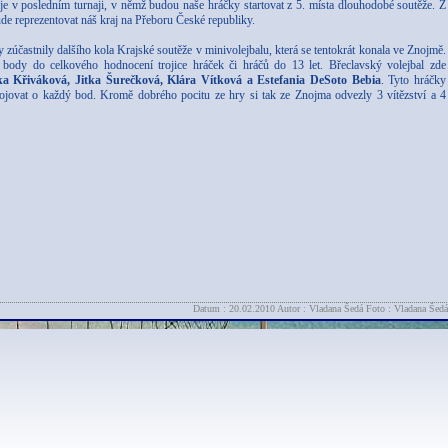
je v posledním turnaji, v němž budou naše hráčky startovat z 5. místa dlouhodobé soutěže. Z
de reprezentovat náš kraj na Přeboru České republiky.
účastnily dalšího kola Krajské soutěže v minivolejbalu, která se tentokrát konala ve Znojmě.
 body do celkového hodnocení trojice hráček či hráčů do 13 let. Břeclavský volejbal zde
a Křiváková, Jitka Šurečková, Klára Vítková a Estefania DeSoto Bebia
. Tyto hráčky
bojovat o každý bod. Kromě dobrého pocitu ze hry si tak ze Znojma odvezly 3 vítězství a 4
Datum : 20.02.2010 Autor : Vladana Šedá Foto : Vladana Šedá