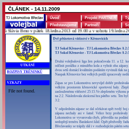
ČLÁNEK - 14.11.2009
Úvod
Projekt PARTNER
T
Představujeme
Partneři
S
Slávia Brno v pátek 18.ledna 2013 od 19.00 a v sobotu 19.ledna 2013
Dvě pětisetová vítězství v Křenovicích
TJ Sokol Křenovice - TJ Lokomotiva Břeclav A 2:3 
TJ Sokol Křenovice - TJ Lokomotiva Břeclav A 2:3 
Druhá volejbalová liga žen pokračovala 11. a 12. 
UTKÁNÍ
odčinit porážku z minulého kola a vyhrát oba zápasy
dvou setů domácí kvalitním podáním vyvinuli tlak na 
ROZPISY TRÉNINKŮ
Naopak Křenovice bez velkých potíží zpracovaly nedůra
VZKAZY
Zápas se pro Lokomotivu nevyvíjel dobře prohrávala u
velkým prostorem křenovické sportovní haly. Zlepši
zaslouženému vítězství 25:15.Ve zlepšeném výkonu pokr
na 2:2. Následovala zkrácená hra pátého setu. Ten by
3:2.
V odpoledním zápase se dal očekávat opět tvrdý boj 
zápasu nechaly asi v šatně. Velice brzy prohrávaly
Lokomotiva se vyvarovala chyb, přitvrdila na podání 
nedopřejí trenéru Baránkovi klid. Opět předvedly řa
Břeclavanky se trápily dál i v rozhodujícím pátém set