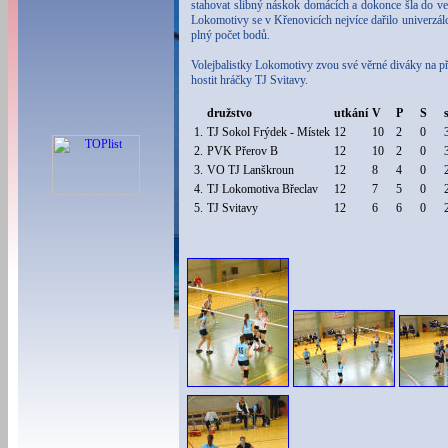
stahovat slibný náskok domácích a dokonce šla do ved
Lokomotivy se v Křenovicích nejvíce dařilo univerzá
plný počet bodů.
Volejbalistky Lokomotivy zvou své věrné diváky na př
hostit hráčky TJ Svitavy.
družstvo
utkání
V
P
S
1.
TJ Sokol Frýdek - Místek
12
10
2
0
2.
PVK Přerov B
12
10
2
0
3.
VO TJ Lanškroun
12
8
4
0
4.
TJ Lokomotiva Břeclav
12
7
5
0
5.
TJ Svitavy
12
6
6
0