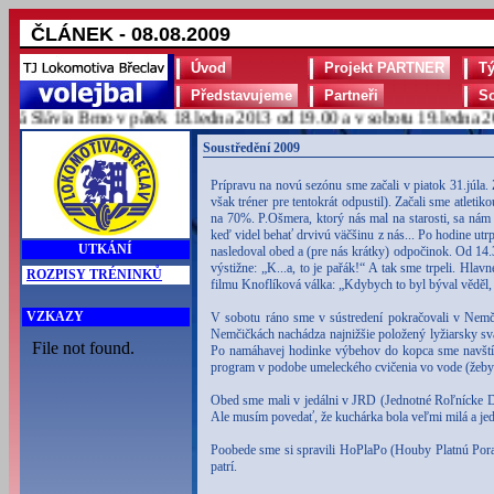
ČLÁNEK - 08.08.2009
Úvod
Projekt PARTNER
T
Představujeme
Partneři
S
lávia Brno v pátek 18.ledna 2013 od 19.00 a v sobotu 19.ledna 2013 
Soustředění 2009
Prípravu na novú sezónu sme začali v piatok 31.júla.
však tréner pre tentokrát odpustil). Začali sme atletik
na 70%. P.Ošmera, ktorý nás mal na starosti, sa nám s
keď videl behať drvivú väčšinu z nás... Po hodine utr
UTKÁNÍ
nasledoval obed a (pre nás krátky) odpočinok. Od 14.3
výstižne: „K...a, to je pařák!“ A tak sme trpeli. Hla
ROZPISY TRÉNINKŮ
filmu Knoflíková válka: „Kdybych to byl býval věděl, t
VZKAZY
V sobotu ráno sme v sústredení pokračovali v Nemčič
Nemčičkách nachádza najnižšie položený lyžiarsky sv
Po namáhavej hodinke výbehov do kopca sme navštívi
program v podobe umeleckého cvičenia vo vode (žeby 
Obed sme mali v jedálni v JRD (Jednotné Roľnícke Druž
Ale musím povedať, že kuchárka bola veľmi milá a jed
Poobede sme si spravili HoPlaPo (Houby Platnú Porad
patrí.