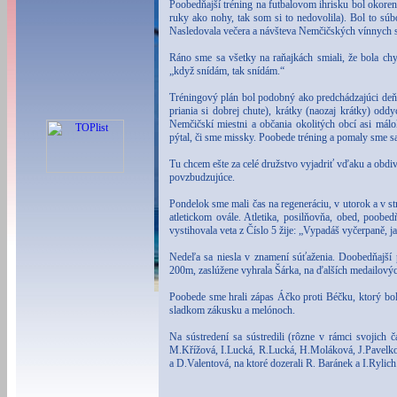
Poobedňajší tréning na futbalovom ihrisku bol okoren
ruky ako nohy, tak som si to nedovolila). Bol to sú
Nasledovala večera a návšteva Nemčičských vínnych 
Ráno sme sa všetky na raňajkách smiali, že bola ch
„když snídám, tak snídám.“
Tréningový plán bol podobný ako predchádzajúci deň
priania si dobrej chute), krátky (naozaj krátky) odd
Nemčičskí miestni a občania okolitých obcí asi mál
pýtal, či sme missky. Poobede tréning a pomaly sme s
Tu chcem ešte za celé družstvo vyjadriť vďaku a obdiv
povzbudzujúce.
Pondelok sme mali čas na regeneráciu, v utorok a v str
atletickom ovále. Atletika, posilňovňa, obed, poobe
vystihovala veta z Číslo 5 žije: „Vypadáš vyčerpaně, j
Nedeľa sa niesla v znamení súťaženia. Doobedňajší
200m, zaslúžene vyhrala Šárka, na ďalších medailových
Poobede sme hrali zápas Áčko proti Béčku, ktorý bol 
sladkom zákusku a melónoch.
Na sústredení sa sústredili (rôzne v rámci svojich
M.Křížová, I.Lucká, R.Lucká, H.Moláková, J.Pavelko
a D.Valentová, na ktoré dozerali R. Baránek a I.Rylich