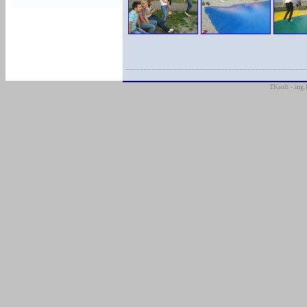
TKsoft - ing.