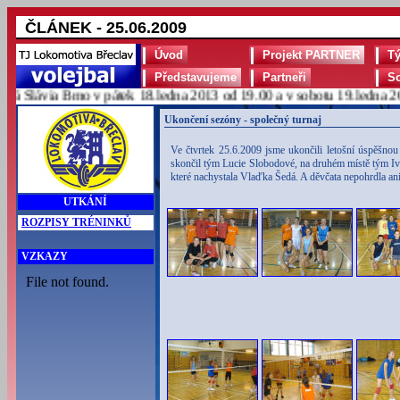
ČLÁNEK - 25.06.2009
Úvod
Projekt PARTNER
T
Představujeme
Partneři
S
Slávia Brno v pátek 18.ledna 2013 od 19.00 a v sobotu 19.ledna 2013
Ukončení sezóny - společný turnaj
Ve čtvrtek 25.6.2009 jsme ukončili letošní úspěšno
skončil tým Lucie Slobodové, na druhém místě tým Iv
které nachystala Vlaďka Šedá. A děvčata nepohrdla ani
UTKÁNÍ
ROZPISY TRÉNINKŮ
VZKAZY